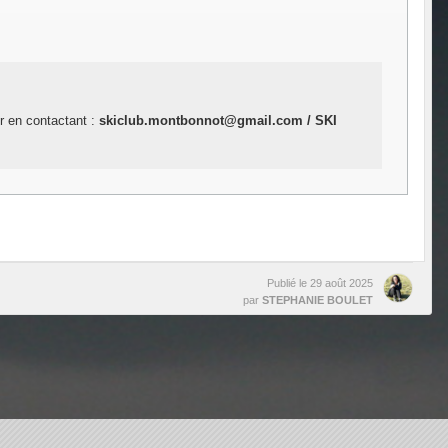
er en contactant :
skiclub.montbonnot@gmail.com / SKI
Publié le
29 août 2025
par
STEPHANIE BOULET