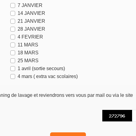
7 JANVIER
14 JANVIER
21 JANVIER
28 JANVIER
4 FEVRIER
11 MARS
18 MARS
25 MARS
1 avril (sortie secours)
4 mars ( extra vac scolaires)
ning de lavage et reviendrons vers vous par mail ou via le site