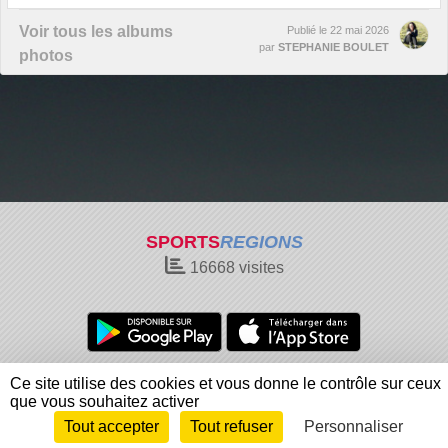
Voir tous les albums
Publié le
22 mai 2026
par
STEPHANIE BOULET
photos
SPORTS
REGIONS
16668
visites
Charte cookies
Gestion des cookies
Ce site utilise des cookies et vous donne le contrôle sur ceux
Informations légales
Signaler un contenu inapproprié
que vous souhaitez activer
Tout accepter
Tout refuser
Personnaliser
Envie de participer ?
Connexion